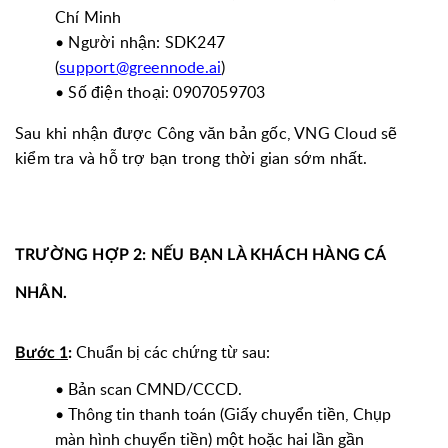
Chí Minh
• Người nhận: SDK247
(
support@greennode.ai
)
• Số điện thoại: 0907059703
Sau khi nhận được Công văn bản gốc, VNG Cloud sẽ
kiểm tra và hỗ trợ bạn trong thời gian sớm nhất.
TRƯỜNG HỢP 2: NẾU BẠN LÀ KHÁCH HÀNG CÁ
NHÂN.
Chuẩn bị các chứng từ sau:
Bước 1
:
•
Bản scan CMND/CCCD.
•
Thông tin thanh toán (Giấy chuyển tiền, Chụp
màn hình chuyển tiền) một hoặc hai lần gần